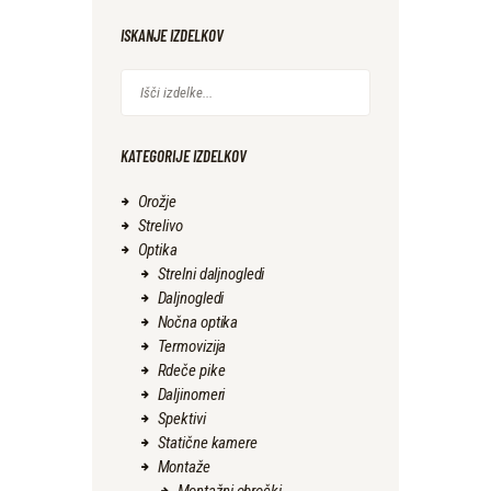
ISKANJE IZDELKOV
KATEGORIJE IZDELKOV
Orožje
Strelivo
Optika
Strelni daljnogledi
Daljnogledi
Nočna optika
Termovizija
Rdeče pike
Daljinomeri
Spektivi
Statične kamere
Montaže
Montažni obročki