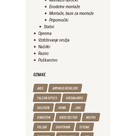
Enodelne montaže
Montaže, baze za montaže
Pripomočki
Stativi
Oprema
Vzdrževanje orožja
Našitki
Razno
Puškarstvo
OZNAKE
AREX
ARMINIUS REVOLVER
FALCON OPTICS
HATSAN ARMS
HOLOSUN
HOWA
JAKI
KINGSTON
KRISS VECTOR
NOCPIX
PULSAR
SIGHTMARK
SYTONG