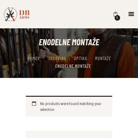
0
OROŽJE
STRELIVO
ENODELNE MONTAŽE
OPTIKA
OPREMA
DOMOV
TRGOVINA
OPTIKA
MONTAŽE
VZDRŽEVANJE OROŽJA
ENODELNE MONTAŽE
NAŠITKI
PUŠKARSTVO
RAZNO
No products were found matching your
selection.