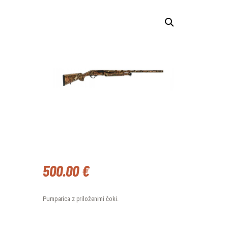
500
.
00
€
Pumparica z priloženimi čoki.
PUŠKA ESCORT FIELDHUNTER BREAK-UP INF. CAL 12/76 QUANTITY