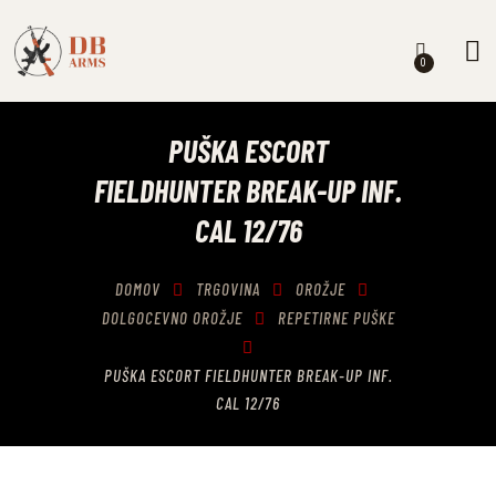
0
OROŽJE
STRELIVO
PUŠKA ESCORT
OPTIKA
FIELDHUNTER BREAK-UP INF.
OPREMA
CAL 12/76
VZDRŽEVANJE OROŽJA
NAŠITKI
DOMOV
TRGOVINA
OROŽJE
PUŠKARSTVO
DOLGOCEVNO OROŽJE
REPETIRNE PUŠKE
RAZNO
PUŠKA ESCORT FIELDHUNTER BREAK-UP INF.
CAL 12/76