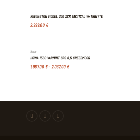
REMINGTON MODEL 700 XCR TACTICAL W/TRINYTE
2,999
.
00
€
Howa
HOWA 1500 VARMINT GRS 6,5 CREEDMOOR
1,987
.
00
€
–
2,037
.
00
€