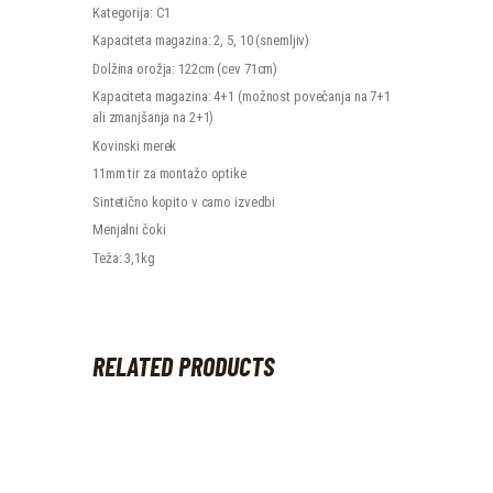
Kategorija: C1
Kapaciteta magazina: 2, 5, 10 (snemljiv)
Dolžina orožja: 122cm (cev 71cm)
Kapaciteta magazina: 4+1 (možnost povečanja na 7+1
ali zmanjšanja na 2+1)
Kovinski merek
11mm tir za montažo optike
Sintetično kopito v camo izvedbi
Menjalni čoki
Teža: 3,1kg
RELATED PRODUCTS