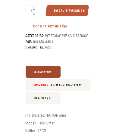
DODAJ V KOŠARICO
Dodaj na seznam želja
CATEGORIES:
REPETIRNE PUŠKE
,
ŠIBRENICE
TAG:
HATSAN ARMS
PRODUCT ID:
6199
DESCRIPTION
OPOZORILO!
ARTIKEL Z OMEJITVAMI
REVIEWS (0)
Proizvajalec: HATSAN arms
Model: FieldHunter
Kaliber: 12/76