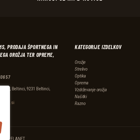
MS, PRODAJA ŠPORTNEGA IN
KATEGORIJE IZDELKOV
EGA OROŽJA TER OPREME,
Orožje
Strelivo
Optika
70657
Oprema
ica 11, Beltinci, 9231 Beltinci,
Vzdrževanje orožja
ja
Našitki
barms.si
Razno
 strani
ELANET