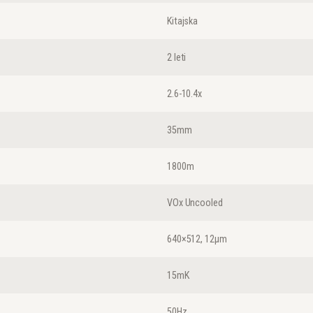
Kitajska
2 leti
2.6-10.4x
35mm
1800m
VOx Uncooled
640×512, 12μm
15mK
50Hz