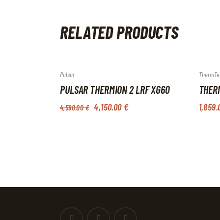
RELATED PRODUCTS
Out of stock
-10%
Pulsar
ThermTe
PULSAR THERMION 2 LRF XG60
THERM
4,150
.
00
€
1,859
.
4,590
.
00
€