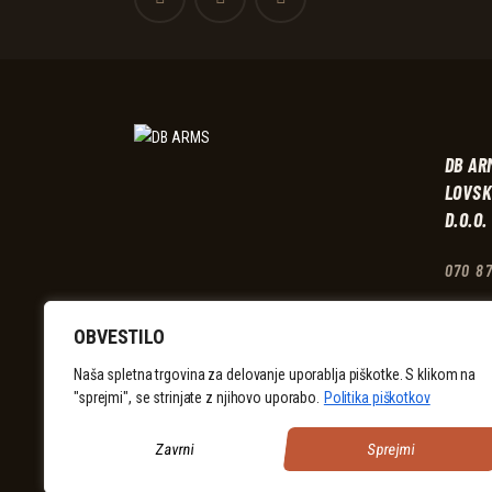
DB AR
LOVSK
D.O.O.
070 8
Žitna ul
OBVESTILO
Sloveni
info@d
Naša spletna trgovina za delovanje uporablja piškotke. S klikom na
"sprejmi", se strinjate z njihovo uporabo.
Politika piškotkov
Zavrni
Sprejmi
Copyright © 2026. Vse pravice pridržane. Izdelava spletne