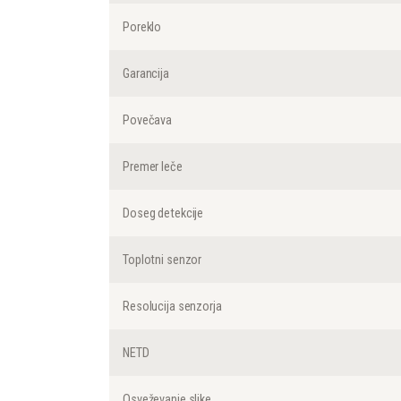
Poreklo
Garancija
Povečava
Premer leče
Doseg detekcije
Toplotni senzor
Resolucija senzorja
NETD
Osveževanje slike