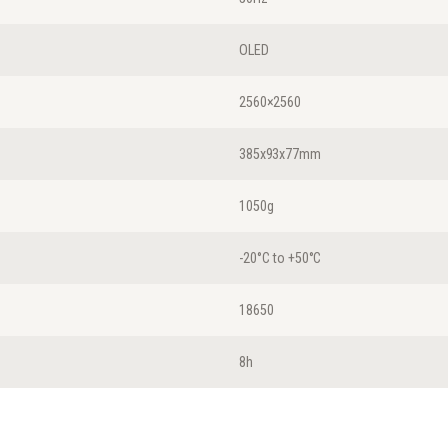
OLED
2560×2560
385x93x77mm
1050g
-20°C to +50°C
18650
8h