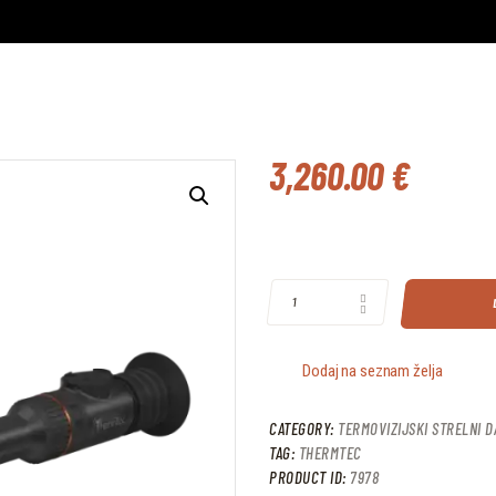
3,260
.
00
€
THERMTEC ORYX 635L QUANTITY
Dodaj na seznam želja
CATEGORY:
TERMOVIZIJSKI STRELNI 
TAG:
THERMTEC
PRODUCT ID:
7978