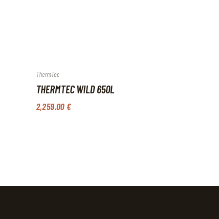
ThermTec
THERMTEC WILD 650L
2,259
.
00
€