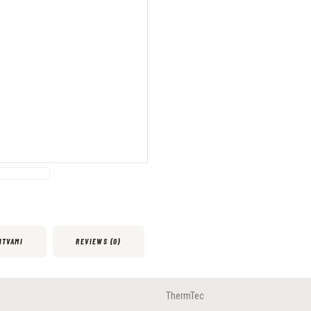
ITVAMI
REVIEWS (0)
ThermTec