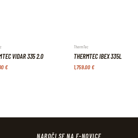
c
ThermTec
TEC VIDAR 335 2.0
THERMTEC IBEX 335L
00
€
1,759
.
00
€
NAROČI SE NA E-NOVICE