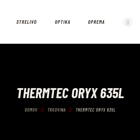
OROŽJE
STRELIVO
STRELIVO
OPTIKA
OPREMA
OPTIKA
OPREMA
VZDRŽEVANJE OROŽJA
NAŠITKI
THERMTEC ORYX 635L
PUŠKARSTVO
RAZNO
DOMOV
TRGOVINA
THERMTEC ORYX 635L