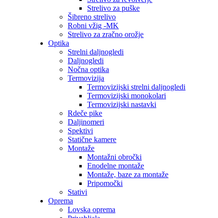
Strelivo za puške
Šibreno strelivo
Robni vžig -MK
Strelivo za zračno orožje
Optika
Strelni daljnogledi
Daljnogledi
Nočna optika
Termovizija
Termovizijski strelni daljnogledi
Termovizijski monokolari
Termovizijski nastavki
Rdeče pike
Daljinomeri
Spektivi
Statične kamere
Montaže
Montažni obročki
Enodelne montaže
Montaže, baze za montaže
Pripomočki
Stativi
Oprema
Lovska oprema