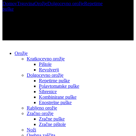
Domov
Trgovina
Orožje
Dolgocevno orožje
Repetirne
puške
(PRODANO) Stranka prodaja – 308Win Howa...
Orožje
Kratkocevno orožje
Pištole
Revolverji
Dolgocevno orožje
Repetirne puške
Polavtomatske puške
Šibrenice
Kombinirane puške
Enostrelne puške
Rabljeno orožje
Zračno orožje
Zračne puške
Zračne pištole
Noži
Osebna zaščita