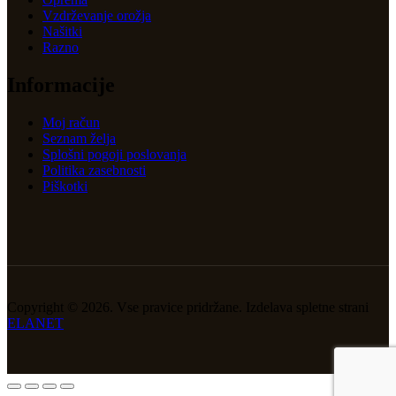
Vzdrževanje orožja
Našitki
Razno
Informacije
Moj račun
Seznam želja
Splošni pogoji poslovanja
Politika zasebnosti
Piškotki
Copyright © 2026. Vse pravice pridržane. Izdelava spletne strani
ELANET