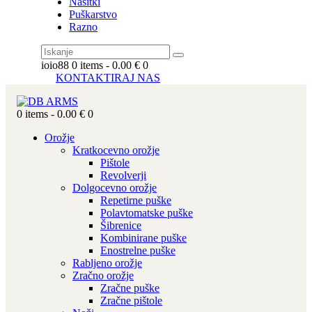
Našitki
Puškarstvo
Razno
ioio88
0 items
-
0.00 €
0
KONTAKTIRAJ NAS
0 items
-
0.00 €
0
Orožje
Kratkocevno orožje
Pištole
Revolverji
Dolgocevno orožje
Repetirne puške
Polavtomatske puške
Šibrenice
Kombinirane puške
Enostrelne puške
Rabljeno orožje
Zračno orožje
Zračne puške
Zračne pištole