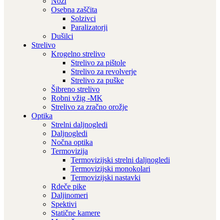
Noži
Osebna zaščita
Solzivci
Paralizatorji
Dušilci
Strelivo
Krogelno strelivo
Strelivo za pištole
Strelivo za revolverje
Strelivo za puške
Šibreno strelivo
Robni vžig -MK
Strelivo za zračno orožje
Optika
Strelni daljnogledi
Daljnogledi
Nočna optika
Termovizija
Termovizijski strelni daljnogledi
Termovizijski monokolari
Termovizijski nastavki
Rdeče pike
Daljinomeri
Spektivi
Statične kamere