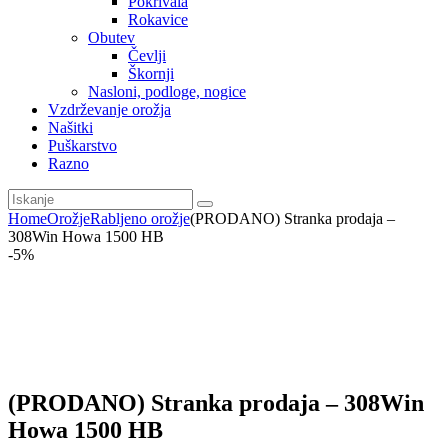
Pokrivala
Rokavice
Obutev
Čevlji
Škornji
Nasloni, podloge, nogice
Vzdrževanje orožja
Našitki
Puškarstvo
Razno
Home
Orožje
Rabljeno orožje
(PRODANO) Stranka prodaja –
308Win Howa 1500 HB
-5%
(PRODANO) Stranka prodaja – 308Win
Howa 1500 HB