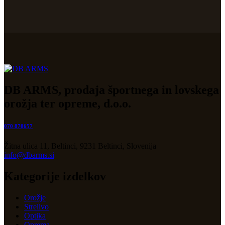
DB ARMS, prodaja športnega in lovskega
orožja ter opreme, d.o.o.
070 870657
Žitna ulica 11, Beltinci, 9231 Beltinci, Slovenija
info@dbarms.si
Kategorije izdelkov
Orožje
Strelivo
Optika
Oprema