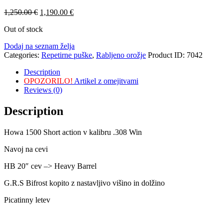
1,250
.
00
€
1,190
.
00
€
Out of stock
Dodaj na seznam želja
Categories:
Repetirne puške
,
Rabljeno orožje
Product ID:
7042
Description
OPOZORILO!
Artikel z omejitvami
Reviews (0)
Description
Howa 1500 Short action v kalibru .308 Win
Navoj na cevi
HB 20″ cev –> Heavy Barrel
G.R.S Bifrost kopito z nastavljivo višino in dolžino
Picatinny letev