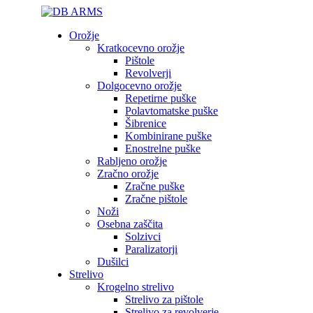
Orožje
Kratkocevno orožje
Pištole
Revolverji
Dolgocevno orožje
Repetirne puške
Polavtomatske puške
Šibrenice
Kombinirane puške
Enostrelne puške
Rabljeno orožje
Zračno orožje
Zračne puške
Zračne pištole
Noži
Osebna zaščita
Solzivci
Paralizatorji
Dušilci
Strelivo
Krogelno strelivo
Strelivo za pištole
Strelivo za revolverje