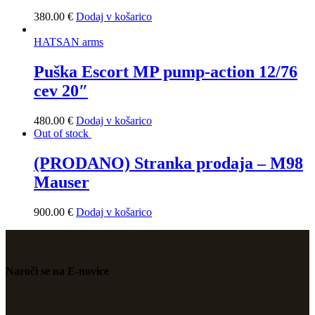
380
.
00
€
Dodaj v košarico
HATSAN arms
Puška Escort MP pump-action 12/76
cev 20″
480
.
00
€
Dodaj v košarico
Out of stock
(PRODANO) Stranka prodaja – M98
Mauser
900
.
00
€
Dodaj v košarico
Naroči se na E-novice