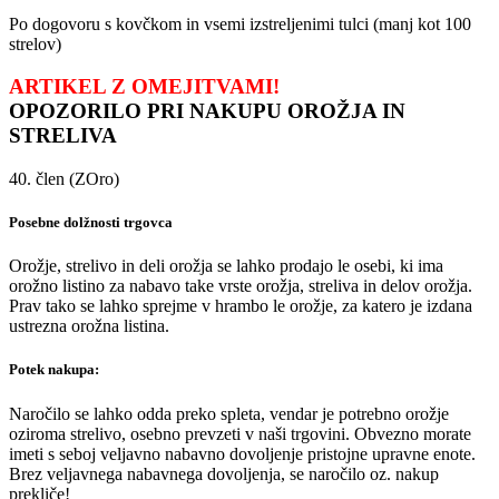
Po dogovoru s kovčkom in vsemi izstreljenimi tulci (manj kot 100
strelov)
ARTIKEL Z OMEJITVAMI!
OPOZORILO PRI NAKUPU OROŽJA IN
STRELIVA
40. člen (ZOro)
Posebne dolžnosti trgovca
Orožje, strelivo in deli orožja se lahko prodajo le osebi, ki ima
orožno listino za nabavo take vrste orožja, streliva in delov orožja.
Prav tako se lahko sprejme v hrambo le orožje, za katero je izdana
ustrezna orožna listina.
Potek nakupa:
Naročilo se lahko odda preko spleta, vendar je potrebno orožje
oziroma strelivo, osebno prevzeti v naši trgovini. Obvezno morate
imeti s seboj veljavno nabavno dovoljenje pristojne upravne enote.
Brez veljavnega nabavnega dovoljenja, se naročilo oz. nakup
prekliče!