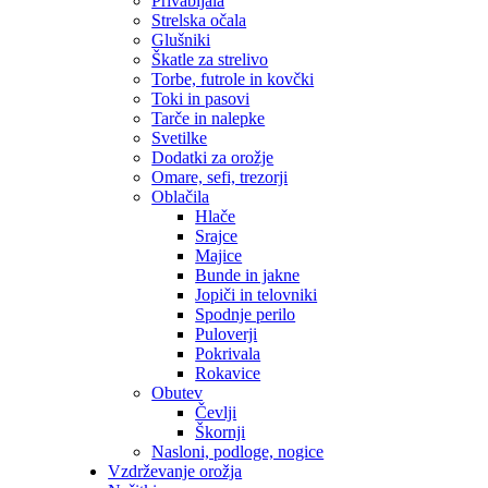
Privabljala
Strelska očala
Glušniki
Škatle za strelivo
Torbe, futrole in kovčki
Toki in pasovi
Tarče in nalepke
Svetilke
Dodatki za orožje
Omare, sefi, trezorji
Oblačila
Hlače
Srajce
Majice
Bunde in jakne
Jopiči in telovniki
Spodnje perilo
Puloverji
Pokrivala
Rokavice
Obutev
Čevlji
Škornji
Nasloni, podloge, nogice
Vzdrževanje orožja