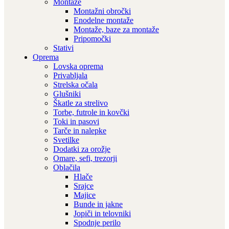
Montaže
Montažni obročki
Enodelne montaže
Montaže, baze za montaže
Pripomočki
Stativi
Oprema
Lovska oprema
Privabljala
Strelska očala
Glušniki
Škatle za strelivo
Torbe, futrole in kovčki
Toki in pasovi
Tarče in nalepke
Svetilke
Dodatki za orožje
Omare, sefi, trezorji
Oblačila
Hlače
Srajce
Majice
Bunde in jakne
Jopiči in telovniki
Spodnje perilo