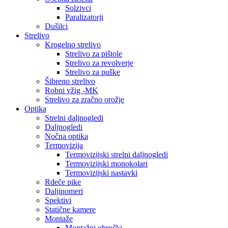
Solzivci
Paralizatorji
Dušilci
Strelivo
Krogelno strelivo
Strelivo za pištole
Strelivo za revolverje
Strelivo za puške
Šibreno strelivo
Robni vžig -MK
Strelivo za zračno orožje
Optika
Strelni daljnogledi
Daljnogledi
Nočna optika
Termovizija
Termovizijski strelni daljnogledi
Termovizijski monokolari
Termovizijski nastavki
Rdeče pike
Daljinomeri
Spektivi
Statične kamere
Montaže
Montažni obročki