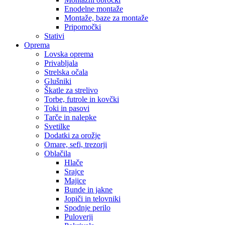
Enodelne montaže
Montaže, baze za montaže
Pripomočki
Stativi
Oprema
Lovska oprema
Privabljala
Strelska očala
Glušniki
Škatle za strelivo
Torbe, futrole in kovčki
Toki in pasovi
Tarče in nalepke
Svetilke
Dodatki za orožje
Omare, sefi, trezorji
Oblačila
Hlače
Srajce
Majice
Bunde in jakne
Jopiči in telovniki
Spodnje perilo
Puloverji