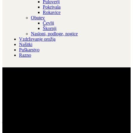
Puloverji
Pokrivala
Rokavice
Obutev
Čevlji
Škornji
Nasloni, podloge, nogice
Vzdrževanje orožja
Našitki
Puškarstvo
Razno
(PRODANO) Stranka prodaja
– 308Win Howa 1500 HB